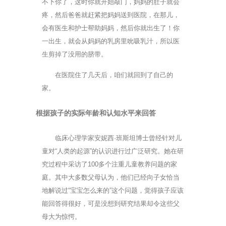
不下你了，这时你就开始敲门，妈妈的肚子就会
疼，然后爸爸就赶紧把妈妈送到医院，在那儿，
会有医生和护士帮助妈妈，然后你就出生了！你
一出生，就会从妈妈的乳房里吮吸乳汁，所以医
生剪掉了没用的脐带。
在医院住了几天后，咱们就回到了自己的
家。
根据孩子的实际年龄和认知水平来回答
临床心理学家安妮西·班斯坦博士曾经针对儿
童对“人类的起源”的认识进行过广泛研究。她在研
究过程中采访了100多个注重儿童教养问题的家
庭。其中大多数父母认为，他们已经向子女恰当
地解说过“宝宝怎么来的”这个问题，觉得孩子应该
能回答得很好，可是没想到研究结果却令这些父
母大为惊愕。