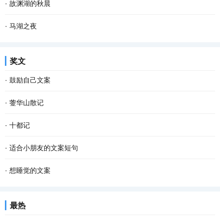
·
故渊湖的秋晨
·
马湖之夜
奖文
·
鼓励自己文案
·
蓥华山散记
·
十都记
·
适合小朋友的文案短句
·
想睡觉的文案
最热