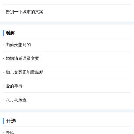
·
告别一个城市的文案
独闻
·
由偷麦想到的
·
婚姻情感语录文案
·
励志文案正能量鼓励
·
爱的等待
·
八月乌拉盖
开选
·
野风