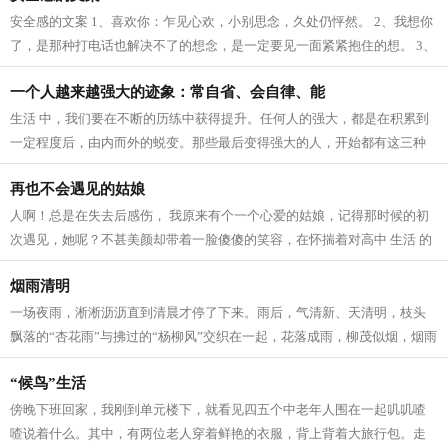
安全感的文案 1、喜欢你：乍见心欢，小别思念，久处仍怦然。 2、我想你
了，是那种打电话也解决不了的想念，是一定要见一面紧紧抱住的想。 3、
我爱这个世界上的三件事：太阳，月...
一个人越来越强大的迹象：常自省、会自律、能
生活 中，我们要在不断的历练中获得提升。任何人的强大，都是在积累到
一定程度后，由内而外的蜕变。那些最后变得强大的人，开始都有这三种
迹象。 常自省 人生 路上，每个人的境...
再也不会遇见的姑娘
人啊！总是在失去后感伤， 我原来有个一个心爱的姑娘，记得那时候的初
次遇见，她呢？不甚美颜却带着一脸傻傻的笑容，在怀揣着对高中 生活 的
向往，在人群中拥挤寻找着我的老师...
烟雨清明
一场夜雨，淅淅沥沥直到清晨才停了下来。雨后，气清新、天清明，枝头
飘落的“杏花雨”与拂过的“杨柳风”交织在一起，花落成雨，柳茂似烟，烟雨
清明寄深情。 清明，逐雨而来。...
“候鸟”生活
傍晚下班回家，我刚到单元楼下，就看见四五个中老年人围在一起叽叽喳
喳说着什么。其中，有两位老人穿着鲜艳的衣服，背上背着大旅行包。走