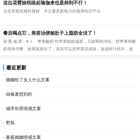
这位花臂妹纸练起瑜伽来也是帅到不行！
点击享瘦就瘦好身材，关注最具影响力的瘦身知识平台...
餐后喝点它，美容治便秘肚子上脂肪全没了！
深 夜 减 肥 - ▼ 1、 苹果酸奶 吃苹果既能减肥，又能帮助消化。把苹果和酸
奶用来代餐，效果就更好了。首先可以把苹果切成块，放进榨汁机中，然
后再把榨好的苹果汁与酸奶拌在一起...
最近更新
·
婚姻给了女人什么文案
·
由偷麦想到的
·
城市街景情感文案
·
野风
·
家庭婚姻情感文案