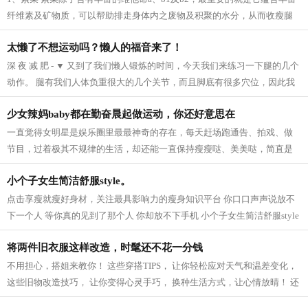
纤维素及矿物质，可以帮助排走身体内之废物及积聚的水分，从而收瘦腿
之效。 2、芝麻 芝麻它的亚麻仁油酸可以...
太懒了不想运动吗？懒人的福音来了！
深 夜 减 肥 - ▼ 又到了我们懒人锻炼的时间，今天我们来练习一下腿的几个
动作。 腿有我们人体负重很大的几个关节，而且脚底有很多穴位，因此我
们要多锻炼我们的脚，促进血液循...
少女辣妈baby都在勤奋晨起做运动，你还好意思在
一直觉得女明星是娱乐圈里最最神奇的存在，每天赶场跑通告、拍戏、做
节目，过着极其不规律的生活，却还能一直保持瘦瘦哒、美美哒，简直是
羡慕死我们这些凡人啦~老天爷爷太不公...
小个子女生简洁舒服style。
点击享瘦就瘦好身材，关注最具影响力的瘦身知识平台 你口口声声说放不
下一个人 等你真的见到了那个人 你却放不下手机 小个子女生简洁舒服style
模特身高159CM 165cm半熟女生的轻熟小性...
将两件旧衣服这样改造，时髦还不花一分钱
不用担心，搭姐来教你！ 这些穿搭TIPS， 让你轻松应对天气和温差变化，
这些旧物改造技巧， 让你变得心灵手巧， 换种生活方式，让心情放晴！ 还
等什么，快点学起来吧！ 针织衫 风...