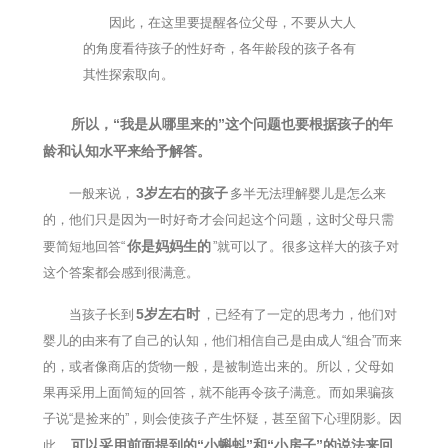
因此，在这里要提醒各位父母，不要从大人
的角度看待孩子的性好奇，各年龄段的孩子各有
其性探索取向。
所以，“我是从哪里来的”这个问题也要根据孩子的年
龄和认知水平来给予解答。
3岁左右的孩子
一般来说，
多半无法理解婴儿是怎么来
的，他们只是因为一时好奇才会问起这个问题，这时父母只需
你是妈妈生的
要简短地回答“
”就可以了。很多这样大的孩子对
这个答案都会感到很满意。
5岁左右时
当孩子长到
，已经有了一定的思考力，他们对
婴儿的由来有了自己的认知，他们相信自己是由成人“组合”而来
的，或者像商店的货物一般，是被制造出来的。所以，父母如
果再采用上面简短的回答，就不能再令孩子满意。而如果骗孩
子说“是捡来的”，则会使孩子产生怀疑，甚至留下心理阴影。因
可以采用前面提到的“小蝌蚪”和“小房子”的说法来回
此，