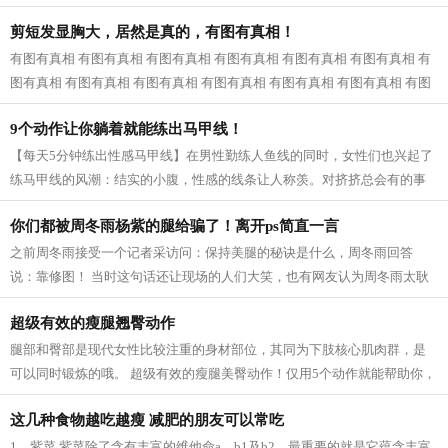
近一看，原来是婆婆和公公，我已经快...
剪短发显胸大，居然是真的，有图有真相！
有图有真相 有图有真相 有图有真相 有图有真相 有图有真相 有图有真相 有
图有真相 有图有真相 有图有真相 有图有真相 有图有真相 有图有真相 有图
有真相...
9个动作让你躺着就能练出马甲线！
【每天5分钟练出性感马甲线】在男性勤练人鱼线的同时，女性们也兴起了
练马甲线的风潮：结实的小腹，性感的线条让人称羡。对挤挤总会有的事
业线，拥有马甲线的女性呈现的体态更...
你们都被周冬雨杨紫的腿给骗了！离开ps简直一言
之前周冬雨接受一个记者采访问：保持美腿的秘诀是什么，周冬雨回答
说：靠修图！ 当时这句话还让现场的人们大笑，也有网友认为周冬雨太耿
直，然而，看了一些没有后期修的图片之...
超级有效的瘦腿翘臀动作
腿部和臀部是现代女性比较注重的身材部位，其同为下肢核心肌肉群，是
可以同时锻炼的哦。 超级有效的瘦腿美臀动作！仅用5个动作就能帮助你，
瘦出性感美腿，同时还塑造紧致翘臀...
这几种食物越吃越瘦 减肥的朋友可以常吃
1、紫菜 紫菜除了含有丰富的维他命a、b1及b2，最重要的就是它蕴含丰富