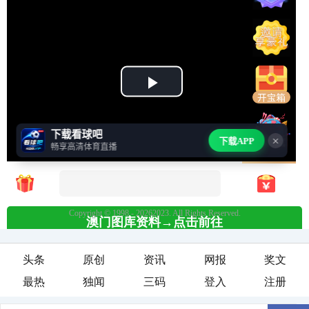
头条
原创
资讯
网报
奖文
最热
独闻
三码
登入
注册