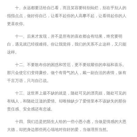
十、永远都要活给自己看，而且笑容要特别灿烂，别在乎别人的
指指点点，做好你自己，让看不起你的人高攀不起，让看得起你的人
更喜欢你。
十一、后来才发现，并不是所有的喜欢都会有结果，终究要明
白，遇见就已经很难得。你让我觉得，我们的关系不止这样，又只能
这样。
十二、不要散布你的困惑和苦厄，更不要炫耀你的幸福和喜乐。
那只会使它们变得廉价。做个有骨气的人，戴一副合法的表情，纵有
千言万语，只与自己说。
十三、这世界上最不缺的就是，随处可见的漂亮妞，随处可见的
有钱人，和随处泛滥的爱情。却唯独缺少了爱情里本不该缺失的那份
责任感、安全感还有忠诚。
十四、我们总是把陌生人给的一些小恩小惠，当做是情感的大恩
大德，却把身边那些死心塌地对你好的爱，当做理所当然。