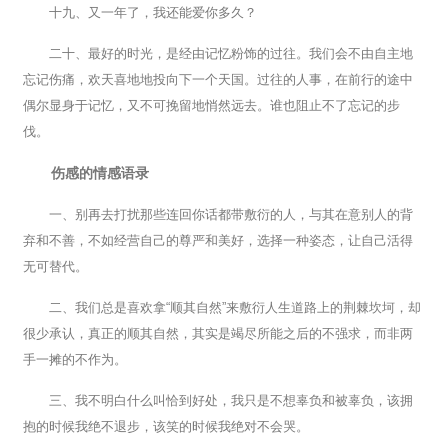
十九、又一年了，我还能爱你多久？
二十、最好的时光，是经由记忆粉饰的过往。我们会不由自主地
忘记伤痛，欢天喜地地投向下一个天国。过往的人事，在前行的途中
偶尔显身于记忆，又不可挽留地悄然远去。谁也阻止不了忘记的步
伐。
伤感的情感语录
一、别再去打扰那些连回你话都带敷衍的人，与其在意别人的背
弃和不善，不如经营自己的尊严和美好，选择一种姿态，让自己活得
无可替代。
二、我们总是喜欢拿“顺其自然”来敷衍人生道路上的荆棘坎坷，却
很少承认，真正的顺其自然，其实是竭尽所能之后的不强求，而非两
手一摊的不作为。
三、我不明白什么叫恰到好处，我只是不想辜负和被辜负，该拥
抱的时候我绝不退步，该笑的时候我绝对不会哭。