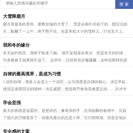
大雪降腊月
腊月里最美的景色，要数弥漫的大雪了。 雪是从晌午开始下的。阴沉沉的
天，酝酿了一上午，终于憋不住。先是米粒大小的雪籽儿，打在瓦片上、
枯枝上，沙沙作响。接着，雪籽中夹带...
我和冬的缘分
冬天如约而至，我终于盼来了她。 倒不是我喜欢寒冷，而是冬天的到来，
代表着春天就离我不远了。 这些年，过得有些步履蹒跚，这样或那样的原
因。所以我一直在期待着 人生 跟季节...
自律的最高境界，是成为习惯
1 说到自律，很多人会进入一个误区，认为强度是自律的核心。决定早起，
便设定凌晨四点的闹钟；决定减肥，便选择节食加高难度运动……兴冲冲
立目标，却因为强度太大，内心已有...
学会坚强
春天的风雨是温柔的，是慈祥的，像母亲的手，在润如酥的春雨中，沉寂
了很久的万物复苏了，但最先露头的总是小草，它们悄悄地，但坚定地从
土里钻出来，为山野铺上一层绿色，充...
安全感的文案