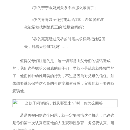
7岁的宁宁跟妈妈关系不再那么亲密了；
5岁的青青甚至还打电话给110，希望警察叔
叔能帮她找到她真正的“垃圾箱妈妈”;
6岁的亮亮经过天桥的时候央求妈妈把她送回
去，对着天桥喊“妈妈”……
值得父母们注意的是，这一切都是由父母们的谎话造成
的，我们这些聪明又敏感的孩子们，早就不是谎言就能糊弄的
了，他们种种幼稚可笑的行为，不过是因为对父母的信任。如
果想要继续保持这么高的可信度和依赖感，父母们就不要再随
意骗他。
若是再被问到这个问题，就一定要珍惜这个机会，也许这
是你们第一次认真启蒙他的人生观和性教育，务必要认真、耐